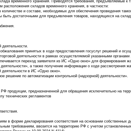
склада временного хранения. Приводятся требования, предъявляемые к т
м расположения складов временного хранения, в частности:
в количестве и составе, необходимых для обеспечения проведения тамо
ы быть достаточными для предъявления товаров, находящихся на склад
абжения.
й деятельности.
 обжалования принятых в ходе предоставления госуслуг решений и осущ
торговой деятельности в рамках осуществляемой указанными органами 
беспечивается переход заявителя из ИС «Одно окно» для формирования 
) деятельности», а также получение информации о ходе рассмотрения ж
й деятельности в ИС «Одно окно».
е решение по автоматизации контрольной (надзорной) деятельности».
рию РФ продукции, предназначенной для обращения исключительно на тер
лу технических регламентов
тветствия.
иям в форме декларирования соответствия на основании собственных д
ьным требованиям, ввозится на территорию РФ с учетом установленных