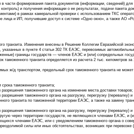
и в части формирования пакета документов (информации, сведений) для 
контроль) и получения информации о ее результатах, подачи пакета до
ментами) в рамках камеральной проверки с использованием ТКС операто
е лица и ИП, получившие доступ к системе «Одно окно», а также АО «Р
го транзита. Изменения внесены в Решение Коллегии Евразийской эконом
в, указанных в пункте 4 статьи 302 ТК ЕАЭС, перевозимых автомобильн
женные) границы государств — членов ЕАЭС и (или) сопредельных госуда
к таможенного транзита определяется из расчета 2 тыс. километров за
имых ж/д транспортом, предельный срок таможенного транзита не может
 срока таможенного транзита;
разрешения таможенного органа на изменение места доставки товаров;
азрешения таможенного органа на разгрузку, перегрузку (перевалку) и
нного транзита по таможенной территории ЕАЭС, а также на замену тран
разрешения таможенного органа на разгрузку, перегрузку (перевалку) 
ругую через территории государств, не являющихся членами ЕАЭС, и (и
ляющихся членами ЕАЭС, или с уведомлением таможенного органа о сове
реодолимой силы или иных обстоятельствах, возникших при перевозке (