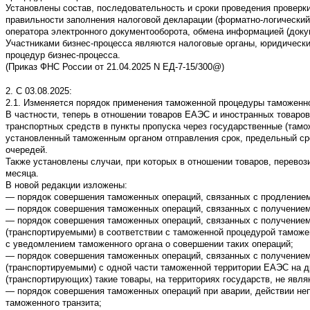
Установлены состав, последовательность и сроки проведения проверк
правильности заполнения налоговой декларации (форматно-логический 
оператора электронного документооборота, обмена информацией (доку
Участниками бизнес-процесса являются налоговые органы, юридически
процедур бизнес-процесса.
(Приказ ФНС России от 21.04.2025 N ЕД-7-15/300@)
2. С 03.08.2025:
2.1. Изменяется порядок применения таможенной процедуры таможенно
В частности, теперь в отношении товаров ЕАЭС и иностранных товаро
транспортных средств в пункты пропуска через государственные (тамо
установленный таможенным органом отправления срок, предельный сро
очередей.
Также установлены случаи, при которых в отношении товаров, перевоз
месяца.
В новой редакции изложены:
— порядок совершения таможенных операций, связанных с продлением
— порядок совершения таможенных операций, связанных с получением 
— порядок совершения таможенных операций, связанных с получением р
(транспортируемыми) в соответствии с таможенной процедурой таможе
с уведомлением таможенного органа о совершении таких операций;
— порядок совершения таможенных операций, связанных с получением 
(транспортируемыми) с одной части таможенной территории ЕАЭС на д
(транспортирующих) такие товары, на территориях государств, не яв
— порядок совершения таможенных операций при аварии, действии неп
таможенного транзита;