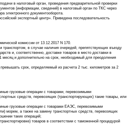
подачи в налоговый орган, проведения предварительной проверки
кументов (информации, сведений) в налоговый орган по ТКС через
ра электронного документооборота.
оссийский экспортный центр». Приведена последовательность
ической комиссии от 13.12.2017 N 170.
ым транспортом, в случае наличия очередей, препятствующих въезду
рств и, соответственно, доставке товаров в место доставки в
 1 месяц и дополнительно на срок, необходимый для преодоления
 превышать срок, определяемый из расчета 2 тыс. километров за 2
 иные грузовые операции с товарами, перевозимыми
спортных средств, перевозящих (транспортирующих) такие товары, или
и иные грузовые операции с товарами ЕАЭС, перевозимыми
ли) морем, а также на замену транспортных средств, перевозящих
ршении таких операций;
транспортировке) товаров в соответствии с таможенной процедурой