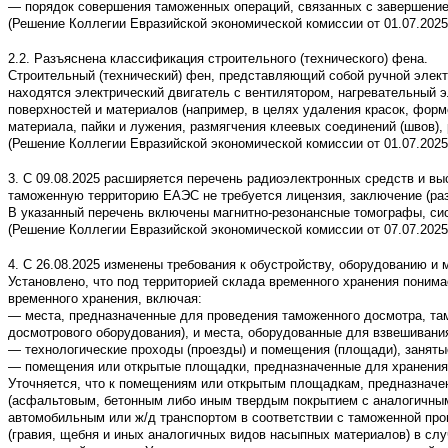
— порядок совершения таможенных операций, связанных с завершение
(Решение Коллегии Евразийской экономической комиссии от 01.07.2025
2.2. Разъяснена классификация строительного (технического) фена.
Строительный (технический) фен, представляющий собой ручной электр
находятся электрический двигатель с вентилятором, нагревательный 
поверхностей и материалов (например, в целях удаления красок, форм
материала, пайки и лужения, размягчения клеевых соединений (швов),
(Решение Коллегии Евразийской экономической комиссии от 01.07.2025
3. С 09.08.2025 расширяется перечень радиоэлектронных средств и вы
таможенную территорию ЕАЭС не требуется лицензия, заключение (раз
В указанный перечень включены магнитно-резонансные томографы, сис
(Решение Коллегии Евразийской экономической комиссии от 07.07.2025
4. С 26.08.2025 изменены требования к обустройству, оборудованию и
Установлено, что под территорией склада временного хранения поним
временного хранения, включая:
— места, предназначенные для проведения таможенного досмотра, там
досмотрового оборудования), и места, оборудованные для взвешивания
— технологические проходы (проезды) и помещения (площади), занят
— помещения или открытые площадки, предназначенные для хранения т
Уточняется, что к помещениям или открытым площадкам, предназначен
(асфальтовым, бетонным либо иным твердым покрытием с аналогичными
автомобильным или ж/д транспортом в соответствии с таможенной про
(гравия, щебня и иных аналогичных видов насыпных материалов) в слу