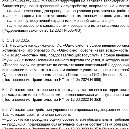
специальной техники. Указанная территория не является территорией 
Вводится ряд новых требований к обустройству, оборудованию и места
— наличие персонала для проведения погрузочно-разгрузочных работ 
хранения, в сроки, которые установлены таможенным органом и должн
— наличие круглосуточной охраны или охранной сигнализации;
— наличие резервного канала связи и резервного источника электросн
(Федеральный закон от 28.12.2024 N 536-ФЗ)
5. С 31.08.2025:
5.1. Расширяется функционал ИС «Одно окно» в сфере внешнеторгово
Установлено, что оператор ИС «Одно окно» обеспечивает возможность
или их должностных лиц, предоставляющих госуслуги в сфере внешне
(функций), с использованием единого портала госуслуг, в которую о
«Типовое облачное решение по автоматизации контрольной (надзорной
информации и результата в личном кабинете участника внешнеторгово
Одновременно внесены изменения в Положение о ГИС «Типовое облачно
(Постановление Правительства РФ от 24.05.2024 N 666)
5.2. Истекает срок, в течение которого допускается ввоз на террито
регламентами или требованиями, применяющимися до вступления в си
(Постановление Правительства РФ от 12.03.2022 N 353)
5.3. Истекает срок действия упрощенного процесса подтверждения соо
Так, истекает срок, в течение которого:
— допускается проводить оценку соответствия обязательным требован
— продукция, подлежащая обязательной оценке соответствия обязател