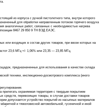
та.
тоящий из корпуса с ручкой пистолетного типа, внутри которого
азначенный для обработки направленным потоком горячего воздуха
ния аналогичных работ, связанных с необходимостью нагрева
убпозиции 8467 29 850 9 ТН ВЭД ЕАЭС.
ых или входящих в состав других товаров, при ввозе которых на
тот 23,6 МГц +/- 1,06% или 23,35 — 23,85 МГц.
лощадок, предназначенных для использования в качестве склада
вской техники, инспекционно-досмотрового комплекса (иного
регулировании.
а прилегать охраняемая территория с твердым покрытием
х средств, перевозящих товары, в случае доставки товаров
тории допускается устройство покрытий из насыпных материалов
габаритной и тяжеловесной автомобильной, гусеничной и иной