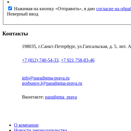
*
Нажимая на кнопку «Отправить», я даю
согласие на обр
Неверный ввод
Контакты
198035, г.Санкт-Петербург, ул.Гапсальская, д. 5, лит.
+7 (812) 740-54-33
,
+7 921 758-83-46
info@paradigma-prava.ru
gorbunov.l@paradigma-prava.ru
Вконтакте:
paradigma_prava
О компании
Новости законодательства