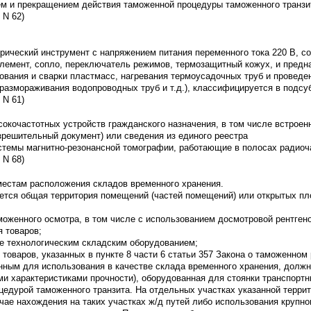
м и прекращением действия таможенной процедуры таможенного транзи
 N 62)
ический инструмент с напряжением питания переменного тока 220 В, сос
элемент, сопло, переключатель режимов, термозащитный кожух, и предн
ования и сварки пластмасс, нагревания термоусадочных труб и проведе
 размораживания водопроводных труб и т.д.), классифицируется в подс
 N 61)
сокочастотных устройств гражданского назначения, в том числе встроенн
решительный документ) или сведения из единого реестра
темы магнитно-резонансной томографии, работающие в полосах радиочас
 N 68)
 местам расположения складов временного хранения.
ается общая территория помещений (частей помещений) или открытых п
оженного осмотра, в том числе с использованием досмотровой рентгено
 товаров;
ые технологическим складским оборудованием;
оваров, указанных в пункте 8 части 6 статьи 357 Закона о таможенном 
ным для использования в качестве склада временного хранения, должн
 характеристиками прочности), оборудованная для стоянки транспортны
цедурой таможенного транзита. На отдельных участках указанной терри
чае нахождения на таких участках ж/д путей либо использования крупно