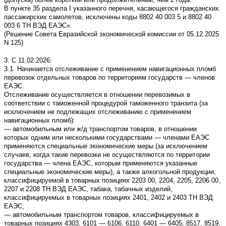
В пункте 35 раздела I указанного перечня, касающегося гражданских
пассажирских самолетов, исключены коды 8802 40 003 5 и 8802 40
003 6 ТН ВЭД ЕАЭС».
(Решение Совета Евразийской экономической комиссии от 05.12.2025
N 125)
3. С 11.02.2026:
3.1. Начинается отслеживание с применением навигационных пломб
перевозок отдельных товаров по территориям государств — членов
ЕАЭС.
Отслеживание осуществляется в отношении перевозимых в
соответствии с таможенной процедурой таможенного транзита (за
исключением не подлежащих отслеживанию с применением
навигационных пломб):
— автомобильным или ж/д транспортом товаров, в отношении
которых одним или несколькими государствами — членами ЕАЭС
применяются специальные экономические меры (за исключением
случаев, когда такие перевозки не осуществляются по территории
государства — члена ЕАЭС, которым применяются указанные
специальные экономические меры), а также алкогольной продукции,
классифицируемой в товарных позициях 2203 00, 2204, 2205, 2206 00,
2207 и 2208 ТН ВЭД ЕАЭС, табака, табачных изделий,
классифицируемых в товарных позициях 2401, 2402 и 2403 ТН ВЭД
ЕАЭС;
— автомобильным транспортом товаров, классифицируемых в
товарных позициях 4303, 6101 — 6106, 6110, 6401 — 6405, 8517, 8519,