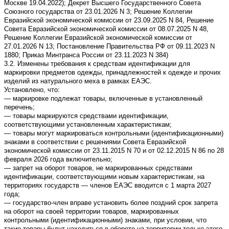
Москве 19.04.2022); Декрет Высшего Государственного Совета
Союзного государства от 23.01.2026 N 3; Решение Коллегии
Евразийской экономической комиссии от 23.09.2025 N 84, Решение
Совета Евразийской экономической комиссии от 08.07.2025 N 48,
Решение Коллегии Евразийской экономической комиссии от
27.01.2026 N 13; Постановление Правительства РФ от 09.11.2023 N
1880; Приказ Минтранса России от 23.11.2023 N 384)
3.2. Изменены требования к средствам идентификации для
маркировки предметов одежды, принадлежностей к одежде и прочих
изделий из натурального меха в рамках ЕАЭС.
Установлено, что:
— маркировке подлежат товары, включенные в установленный
перечень;
— товары маркируются средствами идентификации,
соответствующими установленным характеристикам;
— товары могут маркироваться контрольными (идентификационными)
знаками в соответствии с решениями Совета Евразийской
экономической комиссии от 23.11.2015 N 70 и от 02.12.2015 N 86 по 28
февраля 2026 года включительно;
— запрет на оборот товаров, не маркированных средствами
идентификации, соответствующими новым характеристикам, на
территориях государств — членов ЕАЭС вводится с 1 марта 2027
года;
— государство-член вправе установить более поздний срок запрета
на оборот на своей территории товаров, маркированных
контрольными (идентификационными) знаками, при условии, что
такие товары будут находиться в обороте на территории только этого