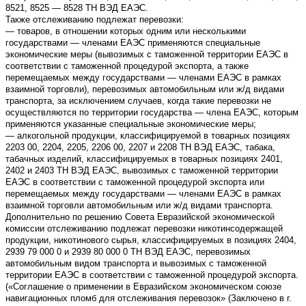
8521, 8525 — 8528 ТН ВЭД ЕАЭС.
Также отслеживанию подлежат перевозки:
— товаров, в отношении которых одним или несколькими
государствами — членами ЕАЭС применяются специальные
экономические меры (вывозимых с таможенной территории ЕАЭС в
соответствии с таможенной процедурой экспорта, а также
перемещаемых между государствами — членами ЕАЭС в рамках
взаимной торговли), перевозимых автомобильным или ж/д видами
транспорта, за исключением случаев, когда такие перевозки не
осуществляются по территории государства — члена ЕАЭС, которым
применяются указанные специальные экономические меры;
— алкогольной продукции, классифицируемой в товарных позициях
2203 00, 2204, 2205, 2206 00, 2207 и 2208 ТН ВЭД ЕАЭС, табака,
табачных изделий, классифицируемых в товарных позициях 2401,
2402 и 2403 ТН ВЭД ЕАЭС, вывозимых с таможенной территории
ЕАЭС в соответствии с таможенной процедурой экспорта или
перемещаемых между государствами — членами ЕАЭС в рамках
взаимной торговли автомобильным или ж/д видами транспорта.
Дополнительно по решению Совета Евразийской экономической
комиссии отслеживанию подлежат перевозки никотинсодержащей
продукции, никотинового сырья, классифицируемых в позициях 2404,
2939 79 000 0 и 2939 80 000 0 ТН ВЭД ЕАЭС, перевозимых
автомобильным видом транспорта и вывозимых с таможенной
территории ЕАЭС в соответствии с таможенной процедурой экспорта.
(«Соглашение о применении в Евразийском экономическом союзе
навигационных пломб для отслеживания перевозок» (Заключено в г.