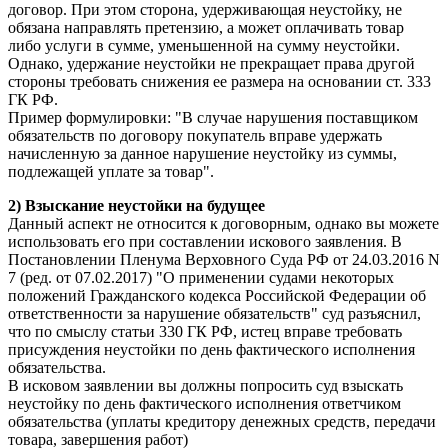
договор. При этом сторона, удерживающая неустойку, не
обязана направлять претензию, а может оплачивать товар
либо услуги в сумме, уменьшенной на сумму неустойки.
Однако, удержание неустойки не прекращает права другой
стороны требовать снижения ее размера на основании ст. 333
ГК РФ.
Пример формулировки: "В случае нарушения поставщиком
обязательств по договору покупатель вправе удержать
начисленную за данное нарушение неустойку из суммы,
подлежащей уплате за товар".
2) Взыскание неустойки на будущее
Данный аспект не относится к договорным, однако вы можете
использовать его при составлении искового заявления. В
Постановлении Пленума Верховного Суда РФ от 24.03.2016 N
7 (ред. от 07.02.2017) "О применении судами некоторых
положений Гражданского кодекса Российской Федерации об
ответственности за нарушение обязательств" суд разъяснил,
что по смыслу статьи 330 ГК РФ, истец вправе требовать
присуждения неустойки по день фактического исполнения
обязательства.
В исковом заявлении вы должны попросить суд взыскать
неустойку по день фактического исполнения ответчиком
обязательства (уплаты кредитору денежных средств, передачи
товара, завершения работ)